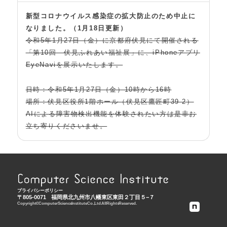
新型コロナウイルス感染症の拡大防止のため中止に
なりました。（1月18日更新）
令和5年1月27日（金）に京都府伏見にて開催される
「第10回 伏見ふれあい福祉展」に、iPhoneアプリ
EyeNaviを展示いたします。
日時：令和5年1月27日（金）10時から16時
場所：伏見区役所1階ホール（伏見区鷹匠町39-2）
AIによる障害物検出機能を体験されたい方は是非お
立ち寄りくださいませ。
プライバシーポリシー
〒805-0071
福岡県北九州市八幡東区東田２丁目５−７
Copyright © Computer Science Institute Co., Ltd. All Rights Reserved.