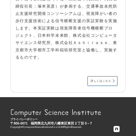
締役社長：塚本英彦）が参画する、交通事故未然防
止支援研究開発コンソーシアムは、視覚障がい者の
歩行支援技術による信号横断支援の実証実験を実施
します。本実証実験は視覚障害者信号機横断プロ
ジェクト、日本科学未来館、株式会社コンピュータ
サイエンス研究所、株式会社Ａｓｈｉｒａｓｅ、東
京都市大学都市工学科稲垣研究室と協働し、実施す
るものです。
詳しくはこちら
プライバシーポリシー
〒805-0071
福岡県北九州市八幡東区東田２丁目５−７
Copyright © Computer Science Institute Co., Ltd. All Rights Reserved.